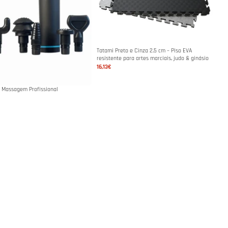
Tatami Preto e Cinza 2,5 cm – Piso EVA
resistente para artes marciais, judo & ginásio
16,13€
e Massagem Profissional