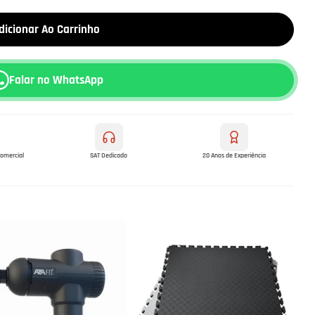
dicionar Ao Carrinho
Falar no WhatsApp
comercial
SAT Dedicado
20 Anos de Experiência