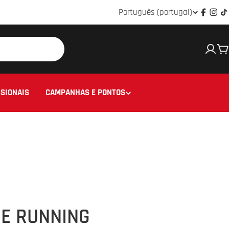
Idioma
Português (portugal)
Facebo
Ins
T
C
SIONAIS
CAMPANHAS E PONTOS
E RUNNING