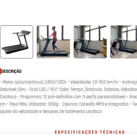
DESCRIÇÃO
- Motor: (pico/continuo): 2,5CV/1,5CV - Velocidade: 1.0-15.0 km/hr - Inclinaçã
Dobrável: Sim. - Ecrã LED / 10.1" Color: Tempo, Distancia, Calorias, Velocid
Cardíaca - Programas: 12 pré-definidos com 3 perfis personalizáveis - Área
cm - Peso Máx. Utilizador: 120kg - Colunas: Conexão MP3 e integradas - T
ajuste da velocidade e sensores de batimento cardíaco
ESPECIFICAÇÕES TÉCNICAS