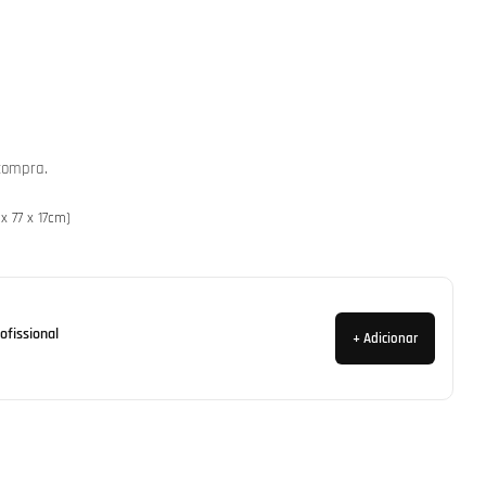
compra.
Abrir media 2 em mo
x 77 x 17cm)
ofissional
+ Adicionar