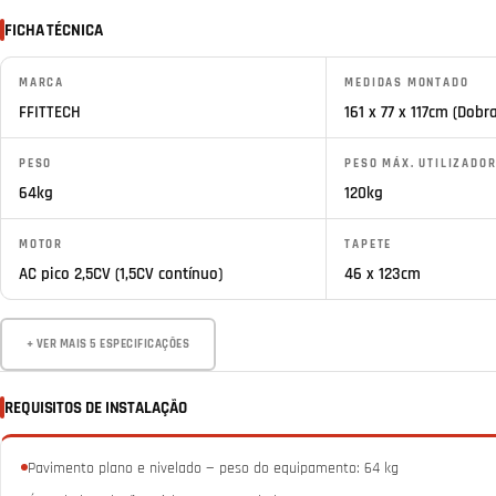
FICHA TÉCNICA
MARCA
MEDIDAS MONTADO
FFITTECH
161 x 77 x 117cm (Dobra
PESO
PESO MÁX. UTILIZADO
64kg
120kg
MOTOR
TAPETE
AC pico 2,5CV (1,5CV contínuo)
46 x 123cm
+ VER MAIS 5 ESPECIFICAÇÕES
REQUISITOS DE INSTALAÇÃO
Pavimento plano e nivelado — peso do equipamento: 64 kg