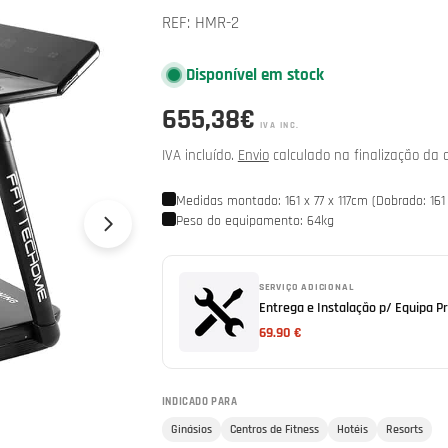
REF:
HMR-2
Disponível em stock
Abrir media 1 em modal
Preço
655,38€
IVA INC.
normal
IVA incluído.
Envio
calculado na finalização da 
Medidas montado: 161 x 77 x 117cm (Dobrado: 161 
Peso do equipamento: 64kg
SERVIÇO ADICIONAL
Entrega e Instalação p/ Equipa Pr
69.90 €
INDICADO PARA
Ginásios
Centros de Fitness
Hotéis
Resorts