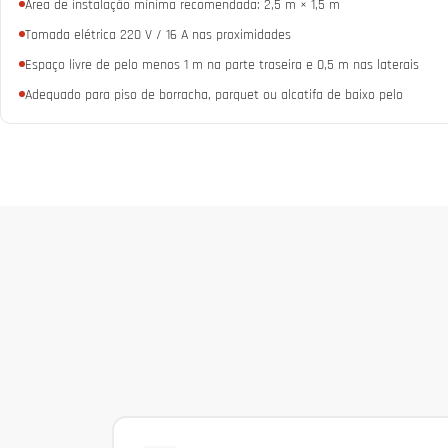
Área de instalação mínima recomendada: 2,5 m × 1,5 m
Tomada elétrica 220 V / 16 A nas proximidades
Espaço livre de pelo menos 1 m na parte traseira e 0,5 m nas laterais
Adequado para piso de borracha, parquet ou alcatifa de baixo pelo