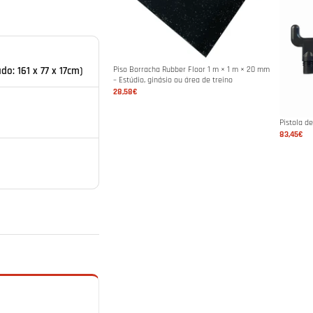
Piso Borracha Rubber Floor 1 m × 1 m × 20 mm
do: 161 x 77 x 17cm)
– Estúdio, ginásio ou área de treino
28,58€
R
Pistola d
83,45€