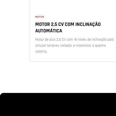
MOTOR
MOTOR 2,5 CV COM INCLINAÇÃO
AUTOMÁTICA
Motor de pico 2,5 CV com 18 níveis de inclinação para
simular terrenos variados e maximizar a queima
calórica.