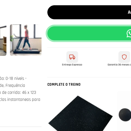
A
Entrega Expresso
Garantia 36 meses 
o: 0-18 niveis -
COMPLETE O TREINO
ade, Frequência
 de corrida: 46 x 123
eclas instantaneas para