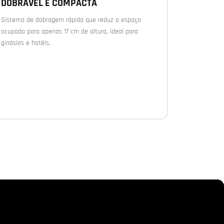
DOBRÁVEL E COMPACTA
Sistema de dobragem rápida que reduz o espaço
ocupado para apenas 17 cm de altura, ideal para
ginásios e hotéis.