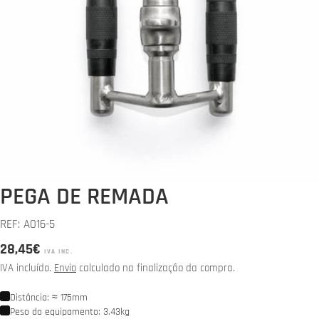
Abrir media 0 em modal
PEGA DE REMADA
REF:
A016-5
Preço
28,45€
IVA INC.
normal
IVA incluído.
Envio
calculado na finalização da compra.
Distância: ≈ 175mm
Peso do equipamento: 3.43kg