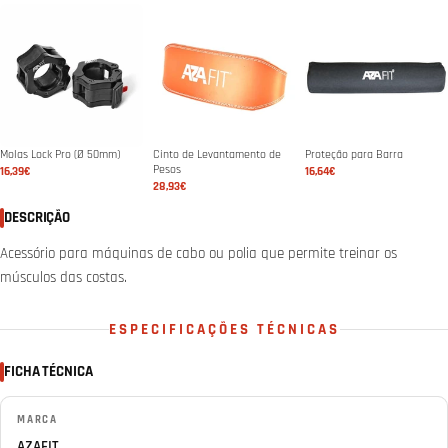
Molas Lock Pro (Ø 50mm)
Cinto de Levantamento de
Proteção para Barra
Pesos
16,39€
16,64€
28,93€
DESCRIÇÃO
Acessório para máquinas de cabo ou polia que permite treinar os
músculos das costas.
ESPECIFICAÇÕES TÉCNICAS
FICHA TÉCNICA
MARCA
AZAFIT