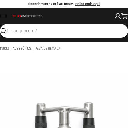
Avançar
Financiamentos até 48 meses.
Saiba mais aqui
para
C
o
conteúdo
Pesquisar
INÍCIO
ACESSÓRIOS
PEGA DE REMADA