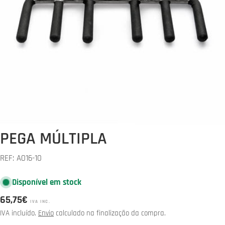
Abrir media 0 em modal
PEGA MÚLTIPLA
REF:
A016-10
Disponível em stock
Preço
65,75€
IVA INC.
normal
IVA incluído.
Envio
calculado na finalização da compra.