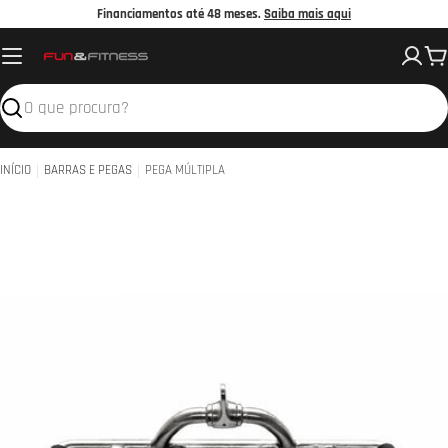
Avançar
Financiamentos até 48 meses.
Saiba mais aqui
para
C
o
conteúdo
Pesquisar
INÍCIO
BARRAS E PEGAS
PEGA MÚLTIPLA