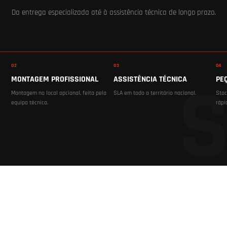
Da entrega especializada até à assistência técnica de longo prazo.
02
03
04
MONTAGEM PROFISSIONAL
ASSISTÊNCIA TÉCNICA
PE
Montagem no local opcional, feita pela
SLA em todo o território nacional.
Stoc
equipa técnica.
rápi