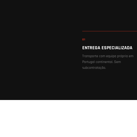
01
ENTREGA ESPECIALIZADA
Transporte com equipa própria em
Portugal continental. Sem
subcontratação.