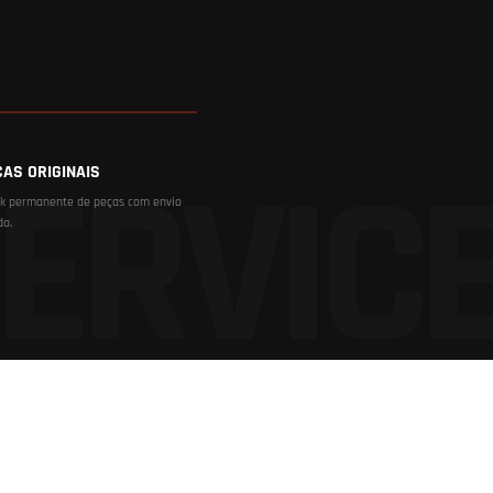
ÇAS ORIGINAIS
k permanente de peças com envio
do.