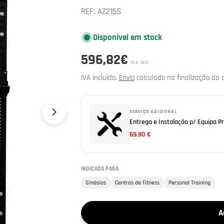
REF:
AZ215S
Disponível em stock
Preço
596,82€
IVA INC.
Abrir media 1 em modal
normal
IVA incluído.
Envio
calculado na finalização da 
SERVIÇO ADICIONAL
Entrega e Instalação p/ Equipa Pr
69.90 €
INDICADO PARA
Ginásios
Centros de Fitness
Personal Training
A