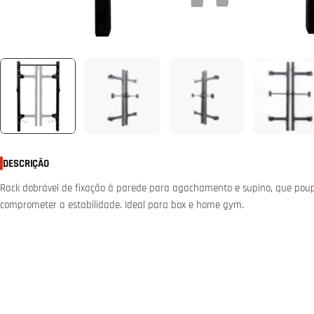
DESCRIÇÃO
Rack dobrável de fixação à parede para agachamento e supino, que po
comprometer a estabilidade. Ideal para box e home gym.