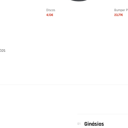
Discos
Bumper Pl
4,13€
23,77€
tos
Ginásios
01