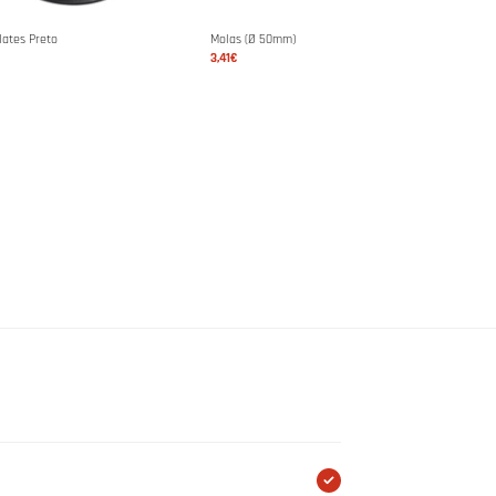
ates Preto
Molas (Ø 50mm)
3,41€