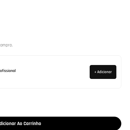
Abrir media 2 em mo
compra.
ofissional
+ Adicionar
dicionar Ao Carrinho