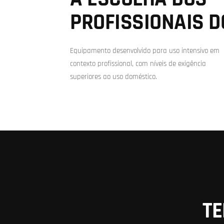
PROFISSIONAIS D
Equipamento desenvolvido para uso intensivo em
contexto profissional, com níveis de exigência
superiores ao uso doméstico.
TE