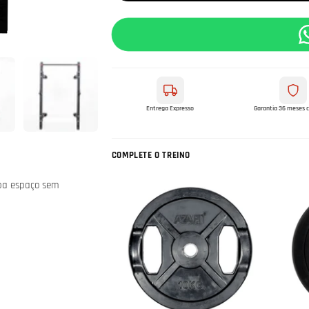
Entrega Expresso
Garantia 36 meses 
COMPLETE O TREINO
upa espaço sem