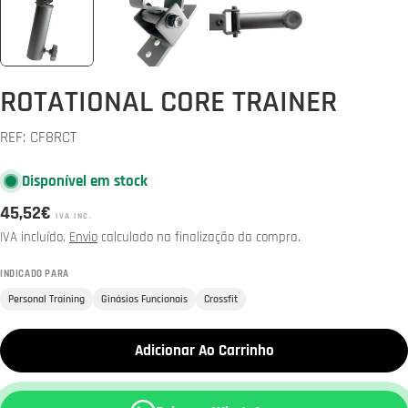
ROTATIONAL CORE TRAINER
REF:
CF8RCT
Disponível em stock
Preço
45,52€
IVA INC.
normal
IVA incluído.
Envio
calculado na finalização da compra.
INDICADO PARA
Personal Training
Ginásios Funcionais
Crossfit
Adicionar Ao Carrinho