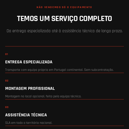
NÃO VENDEMOS SÓ O EQUIPAMENTO
TEMOS UM SERVIÇO COMPLETO
Da entrega especializada até à assistência técnica de longo prazo.
01
ENTREGA ESPECIALIZADA
Transporte com equipa própria em Portugal continental. Sem subcontratação.
02
MONTAGEM PROFISSIONAL
Montagem no local opcional, feita pela equipa técnica.
03
ASSISTÊNCIA TÉCNICA
SLA em todo o território nacional.