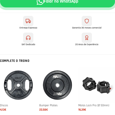
Falar no WhatsApp
Entrega Expresso
Garantia 36 meses comercial
SAT Dedicado
20 Anos de Experiência
COMPLETE O TREINO
Discos
Bumper Plates
Molas Lock Pro (Ø 50mm)
4,13€
22,58€
16,39€