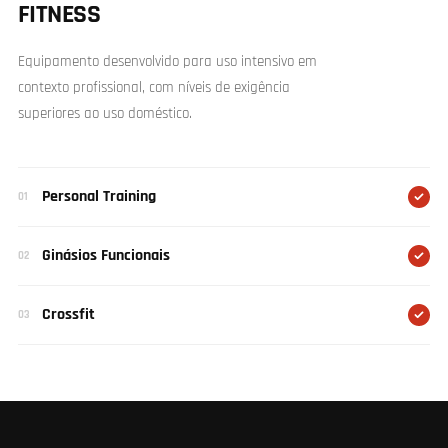
FITNESS
Equipamento desenvolvido para uso intensivo em
contexto profissional, com níveis de exigência
superiores ao uso doméstico.
Personal Training
01
Ginásios Funcionais
02
Crossfit
03