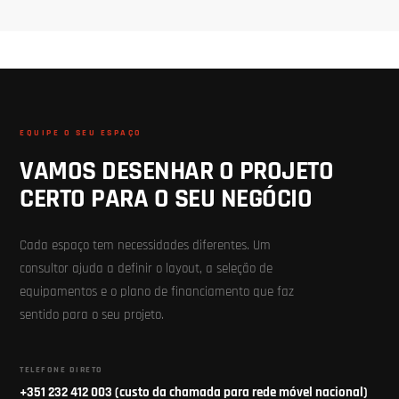
EQUIPE O SEU ESPAÇO
VAMOS DESENHAR O PROJETO
CERTO PARA O SEU NEGÓCIO
Cada espaço tem necessidades diferentes. Um
consultor ajuda a definir o layout, a seleção de
equipamentos e o plano de financiamento que faz
sentido para o seu projeto.
TELEFONE DIRETO
+351 232 412 003 (custo da chamada para rede móvel nacional)