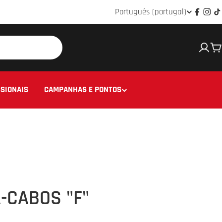
Idioma
Português (portugal)
Facebo
Ins
T
C
SIONAIS
CAMPANHAS E PONTOS
-CABOS "F"