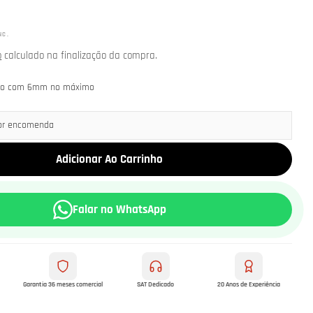
NC.
o
calculado na finalização da compra.
aço com 6mm no máximo
por encomenda
Adicionar Ao Carrinho
Falar no WhatsApp
m modal
Garantia 36 meses comercial
SAT Dedicado
20 Anos de Experiência