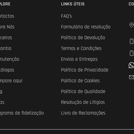
PLORE
LINKS ÚTEIS
CO
ntactos
FAQ's
bre Nós
Formulário de resolução
ceiros
Política de Devolução
rantia
Termos e Condições
nutenção
Envios e Entregas
tálogos
Política de Privacidade
mpare aqui
Política de Cookies
og
Política de Qualidade
as
Resolução de Lítigios
ograma de fidelização
Livro de Reclamações