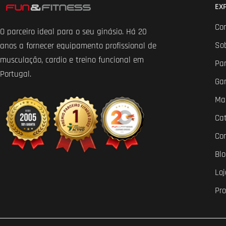
EX
Co
O parceiro ideal para o seu ginásio. Há 20
So
anos a fornecer equipamento profissional de
musculação, cardio e treino funcional em
Par
Portugal.
Ga
Ma
Ca
Co
Bl
Loj
Pr