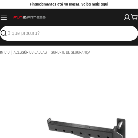
Avançar
Financiamentos até 48 meses.
Saiba mais aqui
para
C
o
conteúdo
Pesquisar
INÍCIO
ACESSÓRIOS JAULAS
SUPORTE DE SEGURANÇA