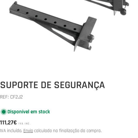
Abrir media 0 em modal
SUPORTE DE SEGURANÇA
REF:
CF2J2
Disponível em stock
Preço
111,27€
IVA INC.
normal
IVA incluído.
Envio
calculado na finalização da compra.