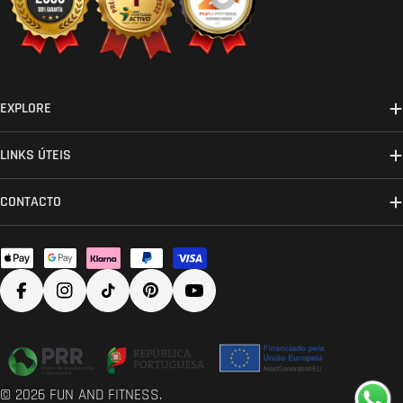
EXPLORE
LINKS ÚTEIS
CONTACTO
Métodos
de
Facebook
Instagram
TikTok
Pinterest
YouTube
pagamento
© 2026
FUN AND FITNESS
.