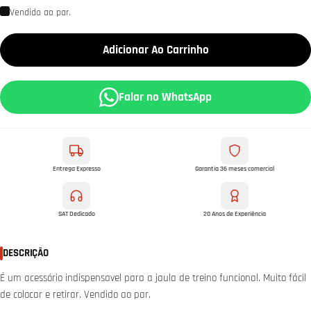
Vendido ao par.
Adicionar Ao Carrinho
Falar no WhatsApp
Entrega Expresso
Garantia 36 meses comercial
SAT Dedicado
20 Anos de Experiência
DESCRIÇÃO
É um acessório indispensavel para a jaula de treino funcional. Muito fácil
de colocar e retirar. Vendido ao par.