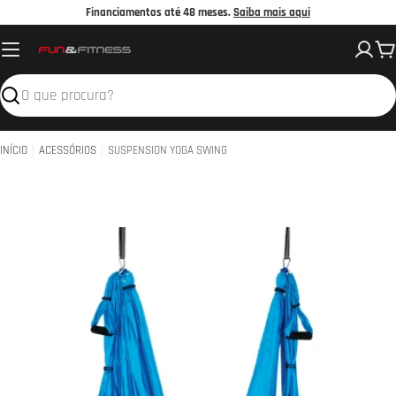
Avançar
Financiamentos até 48 meses.
Saiba mais aqui
para
C
o
conteúdo
Pesquisar
INÍCIO
ACESSÓRIOS
SUSPENSION YOGA SWING