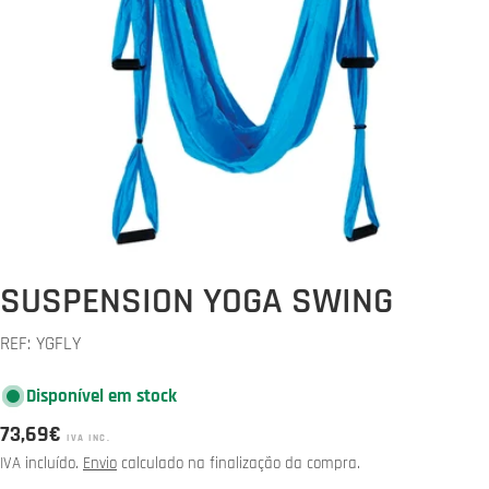
Abrir media 0 em modal
SUSPENSION YOGA SWING
REF:
YGFLY
Disponível em stock
Preço
73,69€
IVA INC.
normal
IVA incluído.
Envio
calculado na finalização da compra.