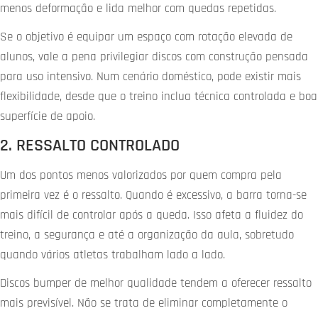
menos deformação e lida melhor com quedas repetidas.
Se o objetivo é equipar um espaço com rotação elevada de
alunos, vale a pena privilegiar discos com construção pensada
para uso intensivo. Num cenário doméstico, pode existir mais
flexibilidade, desde que o treino inclua técnica controlada e boa
superfície de apoio.
2. RESSALTO CONTROLADO
Um dos pontos menos valorizados por quem compra pela
primeira vez é o ressalto. Quando é excessivo, a barra torna-se
mais difícil de controlar após a queda. Isso afeta a fluidez do
treino, a segurança e até a organização da aula, sobretudo
quando vários atletas trabalham lado a lado.
Discos bumper de melhor qualidade tendem a oferecer ressalto
mais previsível. Não se trata de eliminar completamente o