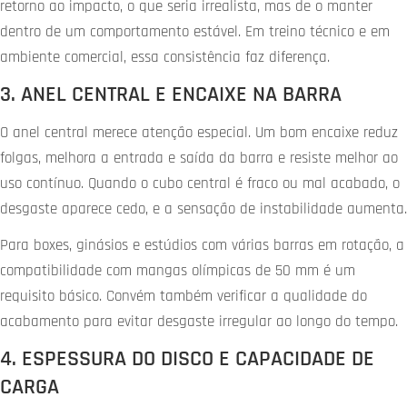
retorno ao impacto, o que seria irrealista, mas de o manter
dentro de um comportamento estável. Em treino técnico e em
ambiente comercial, essa consistência faz diferença.
3. ANEL CENTRAL E ENCAIXE NA BARRA
O anel central merece atenção especial. Um bom encaixe reduz
folgas, melhora a entrada e saída da barra e resiste melhor ao
uso contínuo. Quando o cubo central é fraco ou mal acabado, o
desgaste aparece cedo, e a sensação de instabilidade aumenta.
Para boxes, ginásios e estúdios com várias barras em rotação, a
compatibilidade com mangas olímpicas de 50 mm é um
requisito básico. Convém também verificar a qualidade do
acabamento para evitar desgaste irregular ao longo do tempo.
4. ESPESSURA DO DISCO E CAPACIDADE DE
CARGA