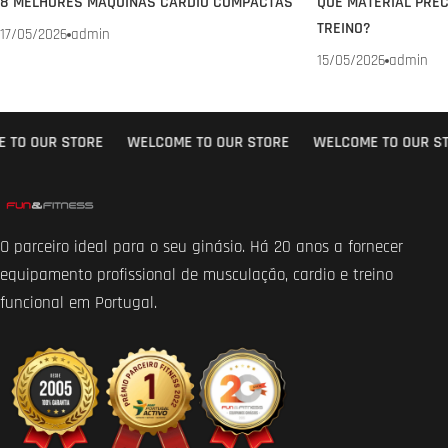
8 MELHORES MÁQUINAS CARDIO COMPACTAS
QUE MATERIAL PREC
TREINO?
17/05/2026
admin
15/05/2026
admin
O OUR STORE
WELCOME TO OUR STORE
WELCOME TO OUR STO
O parceiro ideal para o seu ginásio. Há 20 anos a fornecer
equipamento profissional de musculação, cardio e treino
funcional em Portugal.