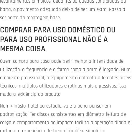
levantamentos olímpicos, deadlifts ou quedas controladas da
barra, o pavimento adequado deixa de ser um extra. Passa a
ser parte da montagem base.
COMPRAR PARA USO DOMÉSTICO OU
PARA USO PROFISSIONAL NÃO É A
MESMA COISA
Quem compra para casa pode gerir melhor a intensidade de
utilização, a frequência e a forma como a barra é largada. Num
ambiente profissional, o equipamento enfrenta diferentes níveis
técnicos, múltiplos utilizadores e rotinas mais agressivas. Isso
muda a exigência do produto.
Num ginásio, hotel ou estúdio, vale a pena pensar em
padronização. Ter discos consistentes em diâmetro, leitura de
carga e comportamento ao impacto facilita a operação diária e
melhora a experiência de treino. Também simplifica