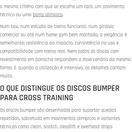
o mesmo critério com que se escolhe um rack, um pavimento
técnico ou uma
barra olímpica
.
Num box, num estúdio de treino funcional, num ginásio
comercial ou até num home gym bem montado, a exigência é
semelhante: resistência ao impacto, consistência no uso e
compatibilidade com treino real. Nem todos os discos com
revestimento em borracha respondem a esse cenário da mesma
forma. E quando a utilização é intensiva, os detalhes contam
muito.
O QUE DISTINGUE OS DISCOS BUMPER
PARA CROSS TRAINING
Os discos bumper são desenhados para suportar quedas
repetidas, sobretudo em movimentos olímpicos e variantes
técnicas como clean, snatch, deadlift e overhead drops