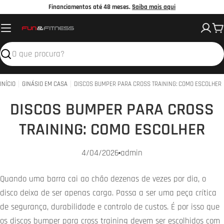
Avançar
Financiamentos até 48 meses.
Saiba mais aqui
para
C
o
conteúdo
Pesquisar
INÍCIO
GINÁSIO EM CASA
DISCOS BUMPER PARA CROSS TRAINING: COMO ESCOLHER
DISCOS BUMPER PARA CROSS
TRAINING: COMO ESCOLHER
4/04/2026
admin
Quando uma barra cai ao chão dezenas de vezes por dia, o
disco deixa de ser apenas carga. Passa a ser uma peça crítica
de segurança, durabilidade e controlo de custos. É por isso que
os discos bumper para cross training devem ser escolhidos com