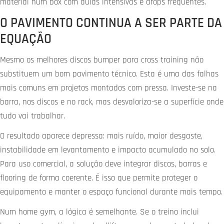
material num box com aulas intensivas e drops frequentes.
O PAVIMENTO CONTINUA A SER PARTE DA
EQUAÇÃO
Mesmo os melhores discos bumper para cross training não
substituem um bom pavimento técnico. Esta é uma das falhas
mais comuns em projetos montados com pressa. Investe-se na
barra, nos discos e no rack, mas desvaloriza-se a superfície onde
tudo vai trabalhar.
O resultado aparece depressa: mais ruído, maior desgaste,
instabilidade em levantamento e impacto acumulado no solo.
Para uso comercial, a solução deve integrar discos, barras e
flooring de forma coerente. É isso que permite proteger o
equipamento e manter o espaço funcional durante mais tempo.
Num home gym, a lógica é semelhante. Se o treino inclui