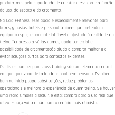
produto, mas pela capacidade de orientar a escolha em função
do uso, do espaço e do orçamento.
Na Loja FFitness, esse apoio é especialmente relevante para
boxes, ginásios, hotéis e personal trainers que pretendem
equipar o espaço com material fiável e ajustado à realidade do
treino. Ter acesso a várias gamas, apoio comercial e
possibilidade de
orçamentação
ajuda a comprar melhor e a
evitar soluções curtas para contextos exigentes.
Os discos bumper para cross training são um elemento central
em qualquer zona de treino funcional bem pensada. Escolher
bem no início poupa substituições, reduz problemas
operacionais e melhora a experiência de quem treina. Se houver
uma regra simples a seguir, é esta: compra para o uso real que
o teu espaço vai ter, não para o cenário mais otimista.