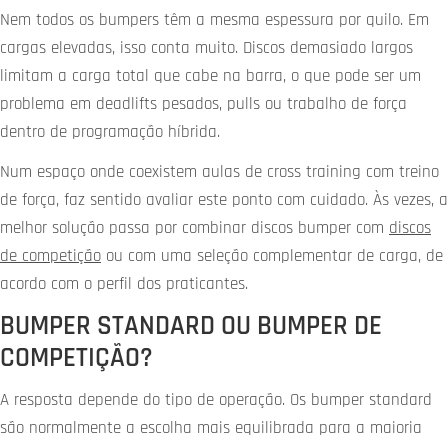
Nem todos os bumpers têm a mesma espessura por quilo. Em
cargas elevadas, isso conta muito. Discos demasiado largos
limitam a carga total que cabe na barra, o que pode ser um
problema em deadlifts pesados, pulls ou trabalho de força
dentro de programação híbrida.
Num espaço onde coexistem aulas de cross training com treino
de força, faz sentido avaliar este ponto com cuidado. Às vezes, a
melhor solução passa por combinar discos bumper com
discos
de competição
ou com uma seleção complementar de carga, de
acordo com o perfil dos praticantes.
BUMPER STANDARD OU BUMPER DE
COMPETIÇÃO?
A resposta depende do tipo de operação. Os bumper standard
são normalmente a escolha mais equilibrada para a maioria