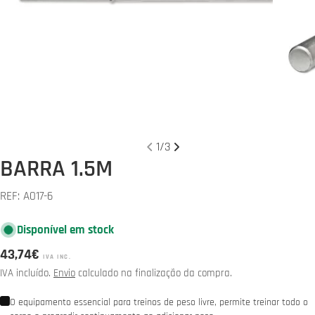
Abrir media 0 em modal
Abrir 
1
/
3
BARRA 1.5M
REF:
A017-6
Disponível em stock
Preço
43,74€
IVA INC.
normal
IVA incluído.
Envio
calculado na finalização da compra.
O equipamento essencial para treinos de peso livre, permite treinar todo o