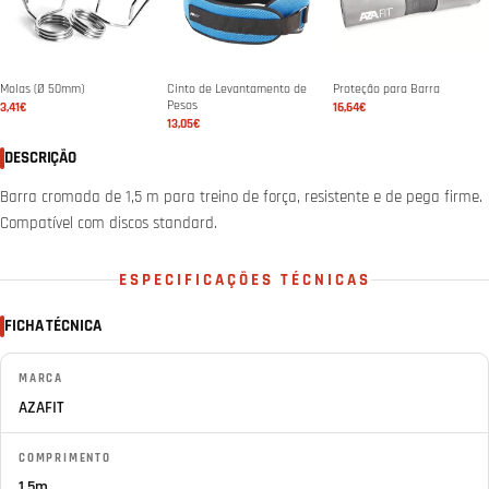
Molas (Ø 50mm)
Cinto de Levantamento de
Proteção para Barra
Pesos
3,41€
16,64€
13,05€
DESCRIÇÃO
Barra cromada de 1,5 m para treino de força, resistente e de pega firme.
Compatível com discos standard.
ESPECIFICAÇÕES TÉCNICAS
FICHA TÉCNICA
MARCA
AZAFIT
COMPRIMENTO
1,5m