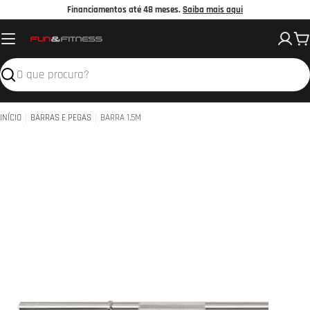
Avançar
Financiamentos até 48 meses.
Saiba mais aqui
para
C
o
conteúdo
Pesquisar
INÍCIO
BARRAS E PEGAS
BARRA 1.5M