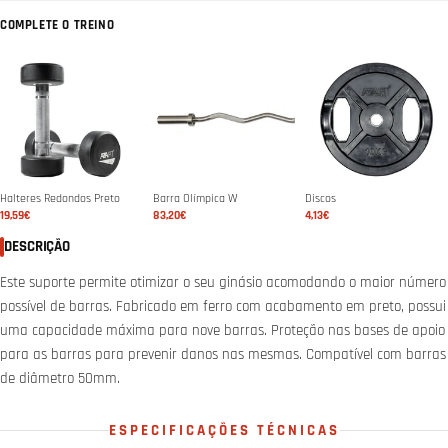
COMPLETE O TREINO
Halteres Redondos Preto
Barra Olímpica W
Discos
19,59€
83,20€
4,13€
DESCRIÇÃO
Este suporte permite otimizar o seu ginásio acomodando o maior número
possível de barras. Fabricado em ferro com acabamento em preto, possui
uma capacidade máxima para nove barras. Proteção nas bases de apoio
para as barras para prevenir danos nas mesmas. Compatível com barras
de diâmetro 50mm.
ESPECIFICAÇÕES TÉCNICAS