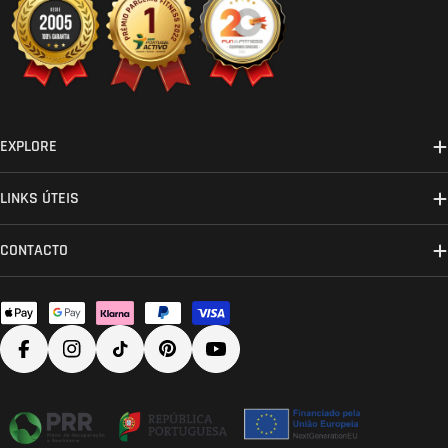
EXPLORE
LINKS ÚTEIS
CONTACTO
Métodos
de
Facebook
Instagram
TikTok
Pinterest
YouTube
pagamento