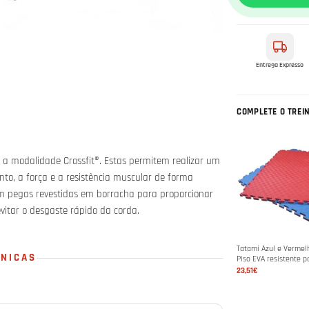
Entrega Expresso
COMPLETE O TREI
m a modalidade Crossfit®. Estas permitem realizar um
to, a força e a resistência muscular de forma
m pegas revestidas em borracha para proporcionar
evitar o desgaste rápido da corda.
Tatami Azul e Vermel
CNICAS
Piso EVA resistente p
MMA & Artes Marciais
23,51€