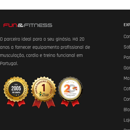
EX
Co
O parceiro ideal para o seu ginásio. Há 20
So
anos a fornecer equipamento profissional de
musculação, cardio e treino funcional em
Par
Portugal.
Ga
Ma
Ca
Co
Bl
Loj