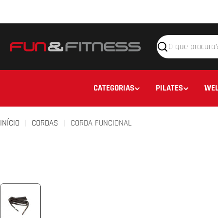
Avançar
para
o
conteúdo
Pesquisar
CATEGORIAS
PILATES
WEL
INÍCIO
CORDAS
CORDA FUNCIONAL