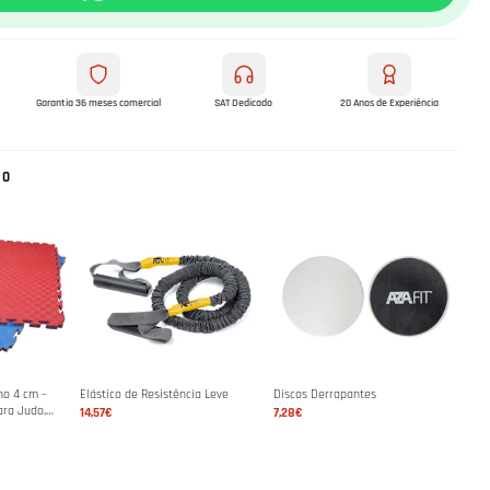
Garantia 36 meses comercial
SAT Dedicado
20 Anos de Experiência
NO
ho 4 cm –
Elástico de Resistência Leve
Discos Derrapantes
ara Judo,
14,57€
7,28€