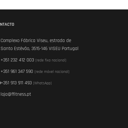
NTACTO
Complexo Fábrica Viseu, estrada de
Santo Estêvão, 3515-146 VISEU Portugal
+351 232 412 003
(rede fixa nacional)
+351 961 347 590
(rede móvel nacional)
+351 913 911 493
(WhatsApp)
loja@ffitness.pt