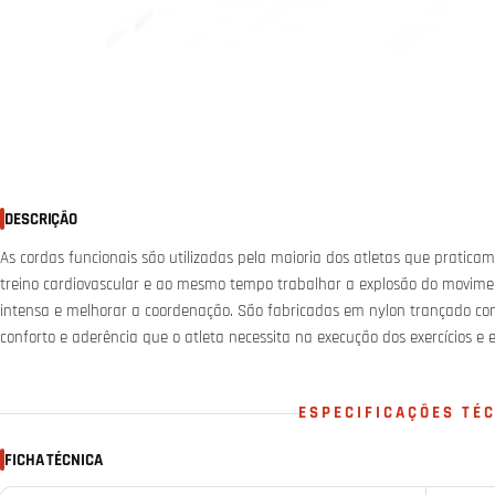
DESCRIÇÃO
As cordas funcionais são utilizadas pela maioria dos atletas que pratica
treino cardiovascular e ao mesmo tempo trabalhar a explosão do movimen
intensa e melhorar a coordenação. São fabricadas em nylon trançado co
conforto e aderência que o atleta necessita na execução dos exercícios e 
ESPECIFICAÇÕES TÉ
FICHA TÉCNICA