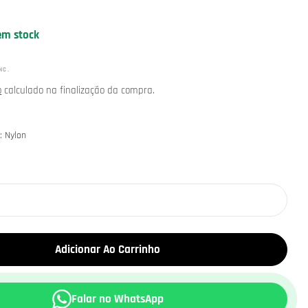
em stock
NC.
o
calculado na finalização da compra.
: Nylon
Adicionar Ao Carrinho
Falar no WhatsApp
m modal