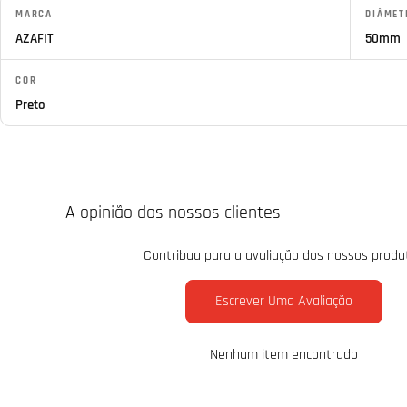
MARCA
DIÂMET
AZAFIT
50mm
COR
Preto
A opinião dos nossos clientes
Contribua para a avaliação dos nossos produ
Escrever Uma Avaliação
Nenhum item encontrado