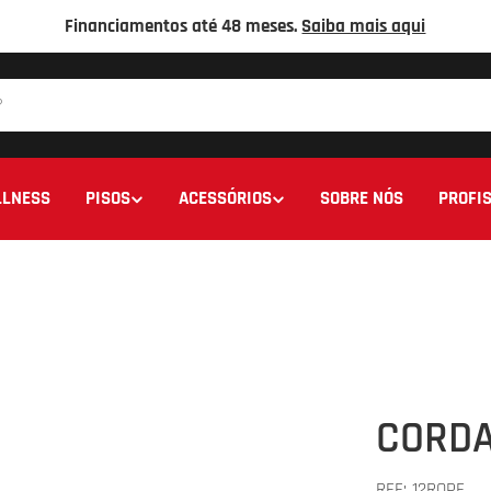
Financiamentos até 48 meses.
Saiba mais aqui
LNESS
PISOS
ACESSÓRIOS
SOBRE NÓS
PROFIS
CORDA
REF:
12ROPE