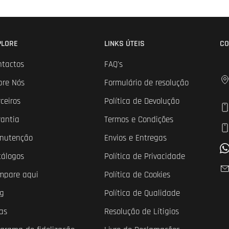
PLORE
LINKS ÚTEIS
CO
ntactos
FAQ's
bre Nós
Formulário de resolução
ceiros
Política de Devolução
rantia
Termos e Condições
nutenção
Envios e Entregas
tálogos
Política de Privacidade
mpare aqui
Política de Cookies
og
Política de Qualidade
as
Resolução de Lítigios