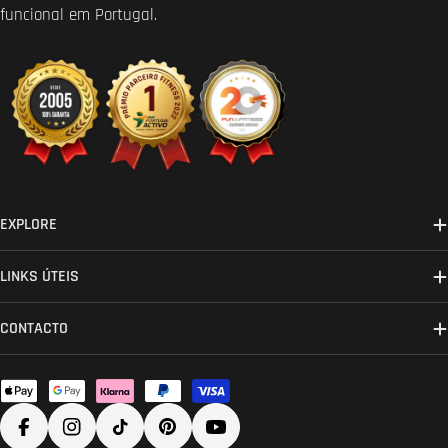
funcional em Portugal.
EXPLORE
LINKS ÚTEIS
CONTACTO
Métodos
de
Facebook
Instagram
TikTok
Pinterest
YouTube