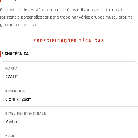
Os elásticos de resistência são acessórios utilizados para treinos de
resistência personalizados para trabalhar vários grupos musculares no
ginásio ou em casa.
ESPECIFICAÇÕES TÉCNICAS
FICHA TÉCNICA
MARCA
AZAFIT
DIMENSÕES
6 x 11 x 120cm
NIVÉL DE INTENSIDADE
Média
PESO