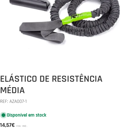
Abrir media 0 em modal
ELÁSTICO DE RESISTÊNCIA
MÉDIA
REF:
AZA007-1
Disponível em stock
Preço
14,57€
IVA INC.