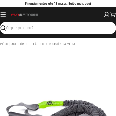
Avançar
Financiamentos até 48 meses.
Saiba mais aqui
para
C
o
conteúdo
Pesquisar
INÍCIO
ACESSÓRIOS
ELÁSTICO DE RESISTÊNCIA MÉDIA