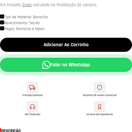
normal
IVA incluído.
Envio
calculado na finalização da compra.
Tipo de Material: Borracha
Revestimento: Tecido
Pegas: Borracha e Nylon
Adicionar Ao Carrinho
Falar no WhatsApp
Entrega Expresso
Garantia 36 meses comercial
SAT Dedicado
20 Anos de Experiência
DESCRIÇÃO