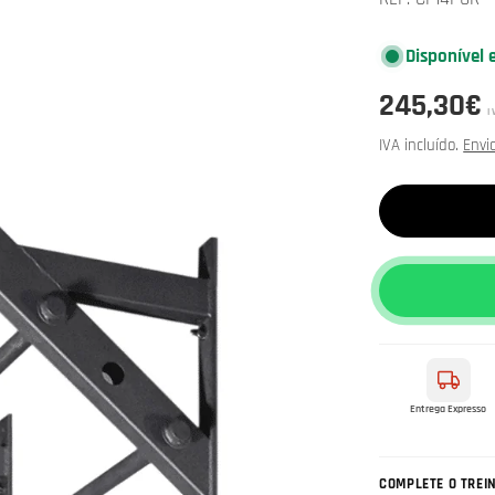
Disponível 
Preço
245,30€
I
normal
IVA incluído.
Envi
Entrega Expresso
COMPLETE O TREI