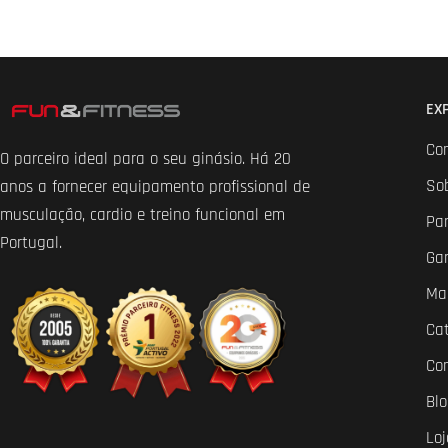
EX
Co
O parceiro ideal para o seu ginásio. Há 20
So
anos a fornecer equipamento profissional de
musculação, cardio e treino funcional em
Par
Portugal.
Ga
Ma
Ca
Co
Bl
Loj