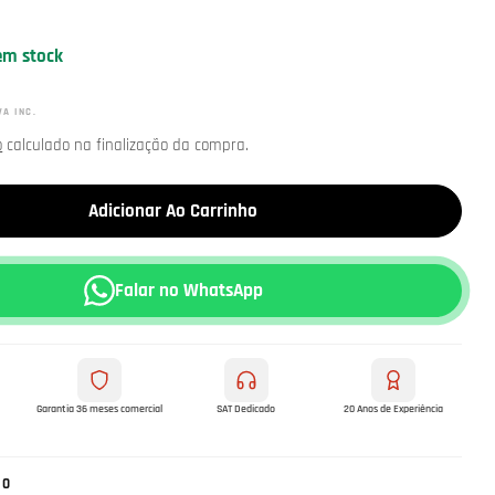
em stock
VA INC.
o
calculado na finalização da compra.
Adicionar Ao Carrinho
Falar no WhatsApp
Garantia 36 meses comercial
SAT Dedicado
20 Anos de Experiência
NO