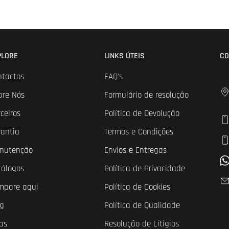
PLORE
LINKS ÚTEIS
CO
ntactos
FAQ's
bre Nós
Formulário de resolução
ceiros
Política de Devolução
rantia
Termos e Condições
nutenção
Envios e Entregas
tálogos
Política de Privacidade
mpare aqui
Política de Cookies
og
Política de Qualidade
as
Resolução de Lítigios