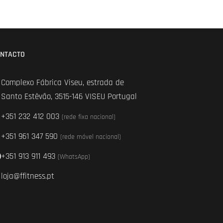
NTACTO
Complexo Fábrica Viseu, estrada de
Santo Estêvão, 3515-146 VISEU Portugal
+351 232 412 003
(rede fixa nacional)
+351 961 347 590
(rede móvel nacional)
+351 913 911 493
(WhatsApp)
loja@ffitness.pt