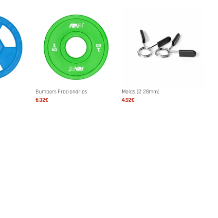
Bumpers Fracionários
Molas (Ø 28mm)
6,32€
4,92€