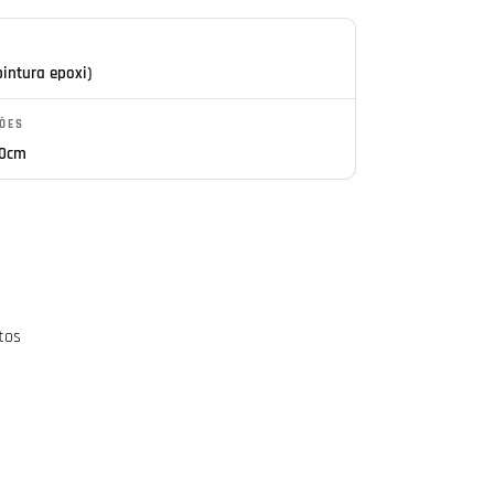
pintura epoxi)
ÕES
80cm
tos