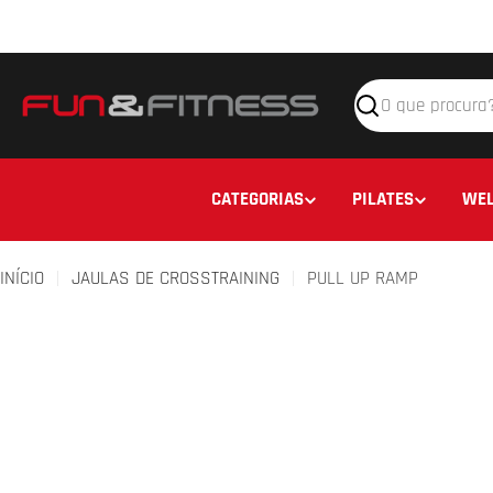
Avançar
para
o
conteúdo
Pesquisar
CATEGORIAS
PILATES
WEL
INÍCIO
JAULAS DE CROSSTRAINING
PULL UP RAMP