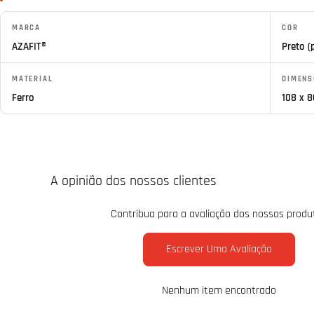
MARCA
COR
AZAFIT®
Preto (
MATERIAL
DIMENS
Ferro
108 x 
A opinião dos nossos clientes
Contribua para a avaliação dos nossos produ
Escrever Uma Avaliação
Nenhum item encontrado