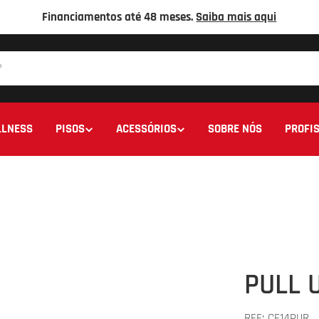
Financiamentos até 48 meses.
Saiba mais aqui
LNESS
PISOS
ACESSÓRIOS
SOBRE NÓS
PROFIS
PULL 
REF:
CF14PUR