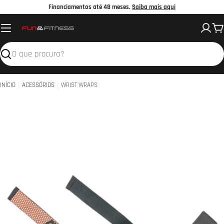
Avançar
Financiamentos até 48 meses.
Saiba mais aqui
para
C
o
conteúdo
Pesquisar
INÍCIO
ACESSÓRIOS
WRIST WRAPS