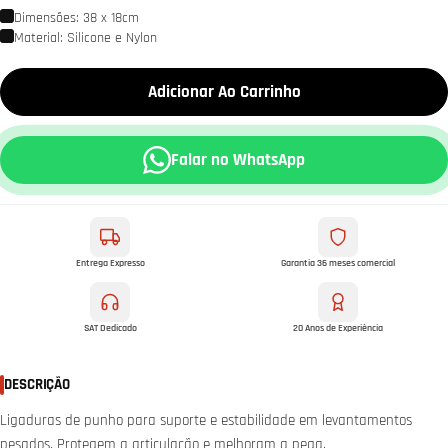
Dimensões: 38 x 18cm
Material: Silicone e Nylon
Adicionar Ao Carrinho
Falar no WhatsApp
Entrega Expresso
Garantia 36 meses comercial
SAT Dedicado
20 Anos de Experiência
DESCRIÇÃO
Ligaduras de punho para suporte e estabilidade em levantamentos
pesados. Protegem a articulação e melhoram a pega.