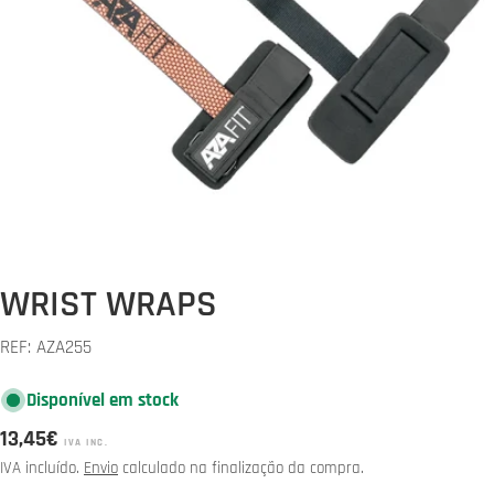
Abrir media 0 em modal
WRIST WRAPS
REF:
AZA255
Disponível em stock
Preço
13,45€
IVA INC.
normal
IVA incluído.
Envio
calculado na finalização da compra.