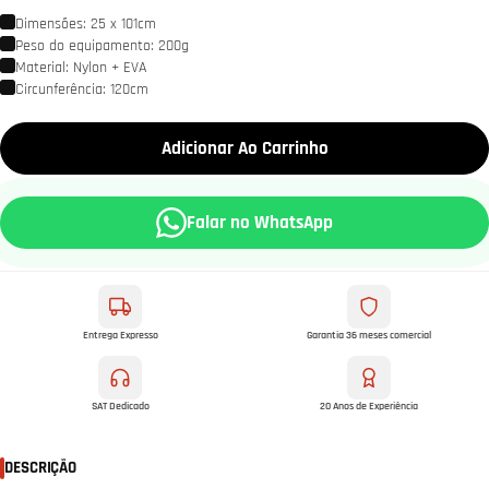
Dimensões: 25 x 101cm
Peso do equipamento: 200g
Material: Nylon + EVA
Circunferência: 120cm
Adicionar Ao Carrinho
Falar no WhatsApp
Entrega Expresso
Garantia 36 meses comercial
SAT Dedicado
20 Anos de Experiência
DESCRIÇÃO