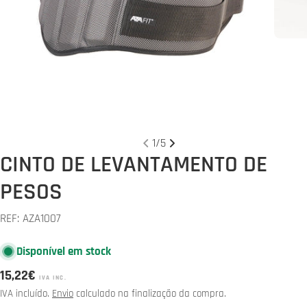
Abrir media 0 em modal
1
/
5
CINTO DE LEVANTAMENTO DE
PESOS
REF:
AZA1007
Disponível em stock
Preço
15,22€
IVA INC.
normal
IVA incluído.
Envio
calculado na finalização da compra.