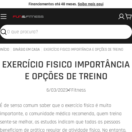
Avançar
Financiamentos até 48 meses.
Saiba mais aqui
para
C
o
conteúdo
Pesquisar
INÍCIO
GINÁSIO EM CASA
EXERCÍCIO FISICO IMPORTÂNCIA E OPÇÕES DE TREINO
EXERCÍCIO FISICO IMPORTÂNCIA
E OPÇÕES DE TREINO
6/03/2023
FFitness
É de senso comum saber que o exercício físico é muito
importante, a comunidade médica recomenda, quem treina
sente-se melhor, os estudos indicam que todas as pessoas
beneficiam de prática regular de atividade física. No entanto,