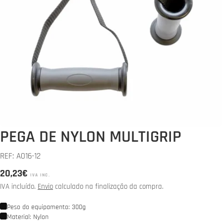
Abrir media 0 em modal
PEGA DE NYLON MULTIGRIP
REF:
A016-12
Preço
20,23€
IVA INC.
normal
IVA incluído.
Envio
calculado na finalização da compra.
Peso do equipamento: 300g
Material: Nylon