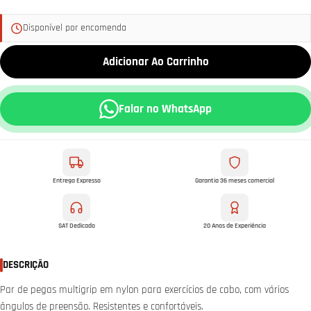
Disponível por encomenda
Adicionar Ao Carrinho
Falar no WhatsApp
Entrega Expresso
Garantia 36 meses comercial
SAT Dedicado
20 Anos de Experiência
DESCRIÇÃO
Par de pegas multigrip em nylon para exercícios de cabo, com vários
ângulos de preensão. Resistentes e confortáveis.