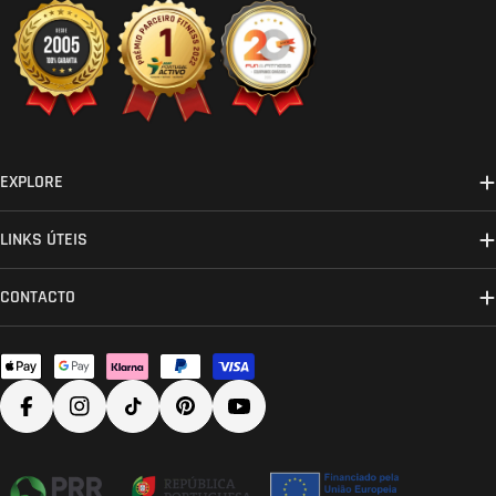
EXPLORE
LINKS ÚTEIS
CONTACTO
Métodos
de
Facebook
Instagram
TikTok
Pinterest
YouTube
pagamento