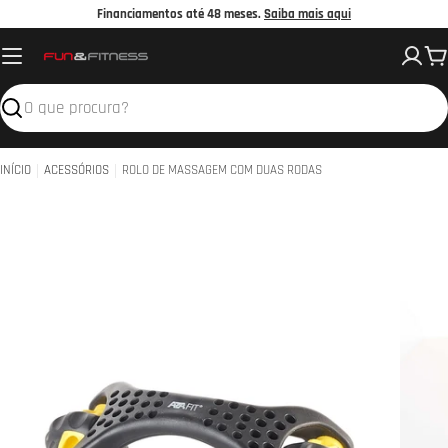
Avançar
Financiamentos até 48 meses.
Saiba mais aqui
para
C
o
conteúdo
Pesquisar
INÍCIO
ACESSÓRIOS
ROLO DE MASSAGEM COM DUAS RODAS
Abrir 