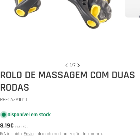
Abrir media 0 em modal
1
/
7
ROLO DE MASSAGEM COM DUAS
RODAS
REF:
AZA1019
Disponível em stock
Preço
8,19€
IVA INC.
normal
IVA incluído.
Envio
calculado na finalização da compra.