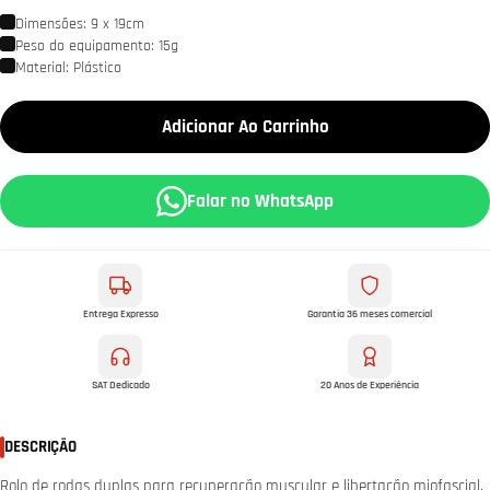
Dimensões: 9 x 19cm
Peso do equipamento: 15g
Material: Plástico
Adicionar Ao Carrinho
Falar no WhatsApp
Entrega Expresso
Garantia 36 meses comercial
SAT Dedicado
20 Anos de Experiência
DESCRIÇÃO
Rolo de rodas duplas para recuperação muscular e libertação miofascial.