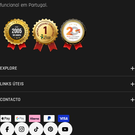
funcional em Portugal.
EXPLORE
LINKS ÚTEIS
CONTACTO
Métodos
de
Facebook
Instagram
TikTok
Pinterest
YouTube