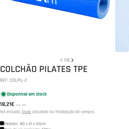
Abrir media 0 em modal
Abrir 
1
/
6
COLCHÃO PILATES TPE
REF:
COLPIL-2
Disponível em stock
Preço
18,21€
IVA INC.
normal
IVA incluído.
Envio
calculado na finalização da compra.
Medidas: 183 x 61 x 0,5cm