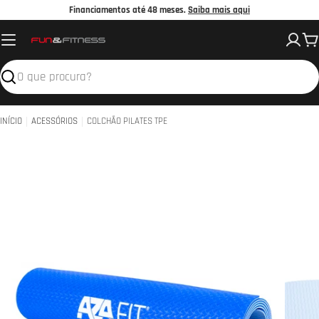
Avançar
Financiamentos até 48 meses.
Saiba mais aqui
para
C
o
conteúdo
Pesquisar
INÍCIO
ACESSÓRIOS
COLCHÃO PILATES TPE