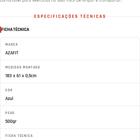
confortável para exercícios no solo. Fácil de limpar e transportar.
ESPECIFICAÇÕES TÉCNICAS
FICHA TÉCNICA
MARCA
AZAFIT
MEDIDAS MONTADO
183 x 61 x 0,5cm
COR
Azul
PESO
500gr
FICHA TÉCNICA