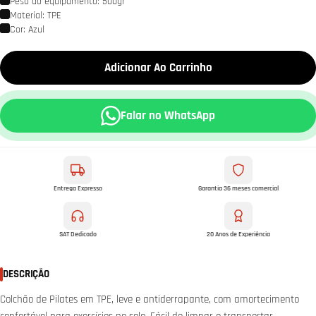
Peso do equipamento: 500gr
Material: TPE
Cor: Azul
Adicionar Ao Carrinho
Falar no WhatsApp
Entrega Expresso
Garantia 36 meses comercial
SAT Dedicado
20 Anos de Experiência
DESCRIÇÃO
Colchão de Pilates em TPE, leve e antiderrapante, com amortecimento