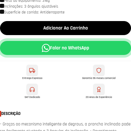
Peso do equipamento: 316g
Inclinações: 3 ângulos ajustáveis
Superfície de corrida: Antiderrapante
Adicionar Ao Carrinho
Falar no WhatsApp
Entrega Expresso
Garantia 36 meses comercial
SAT Dedicado
20 Anos de Experiência
DESCRIÇÃO
- Graças ao mecanismo inteligente de degraus, a prancha inclinada pode