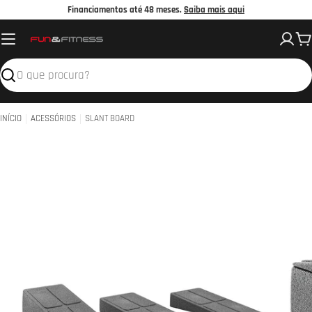
Avançar
Financiamentos até 48 meses.
Saiba mais aqui
para
C
o
conteúdo
Pesquisar
INÍCIO
ACESSÓRIOS
SLANT BOARD