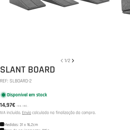
Abrir media 0 em modal
Abrir 
1
/
2
SLANT BOARD
REF:
SLBOARD-2
Disponível em stock
Preço
14,97€
IVA INC.
normal
IVA incluído.
Envio
calculado na finalização da compra.
Medidas: 31 x 16,2cm