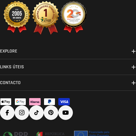
EXPLORE
LINKS ÚTEIS
CONTACTO
Métodos
de
Facebook
Instagram
TikTok
Pinterest
YouTube
pagamento