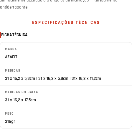
ser facilmente ajustado a 3 ângulos de inclinação. - Revestimento
antiderrapante;
ESPECIFICAÇÕES TÉCNICAS
FICHA TÉCNICA
MARCA
AZAFIT
MEDIDAS
31 x 16,2 x 5,8cm | 31 x 16,2 x 5,8cm | 31x 16,2 x 11,2cm
MEDIDAS EM CAIXA
31 x 16,2 x 17,5cm
PESO
316gr